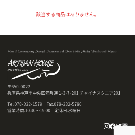
ALL
楽器
該当する商品はありません。
バイオリン
Italian
French
German
Other
7/8
3/4
1/2
Rare & Contemporary Stringed Instruments & Bows.Violin Maker, Dealers and Repair
1/4
ビオラ
チェロ
コントラバス
弓
バイオリン
ビオラ
〒650-0022
チェロ
兵庫県神戸市中央区元町通 1-3-7-201 チャイナスクエア201
コントラバス
アクセサリー
Tel.078-332-1579 Fax.078-332-5786
営業時間.10:30〜19:00 定休日.水曜日